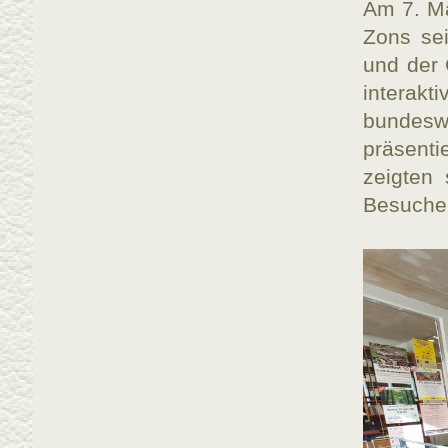
Am 7. Mä
Zons se
und der 
interak
bundes
präsenti
zeigten
Besucher