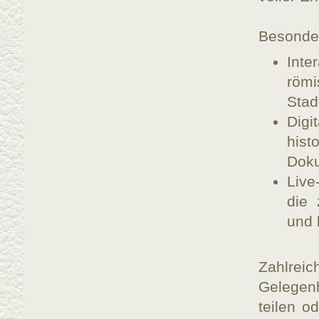
Besonder
Inte
röm
Stad
Digi
hist
Doku
Live
die 
und 
Zahlrei
Gelegenh
teilen o