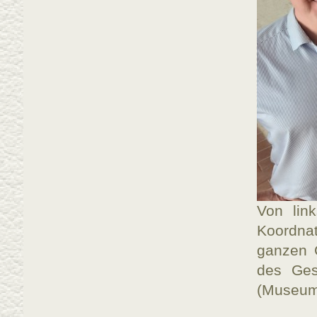
Von lin
Koordna
ganzen C
des Ges
(Museum