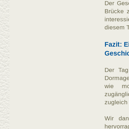
Der Gesc
Brücke z
interes
diesem T
Fazit: 
Geschi
Der Tag
Dormagen
wie mo
zugängli
zugleich
Wir dan
hervorr