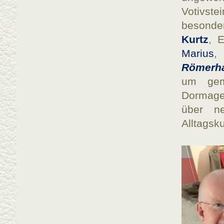
Votivst
besonde
Kurtz
, 
Marius
,
Römerha
um gem
Dormagen
über ne
Alltagsk