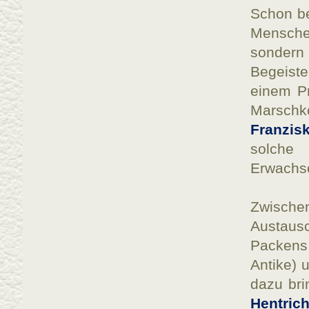
Schon be
Menschen
sondern
Begeiste
einem Pr
Marschk
Franzis
solche
Erwachse
Zwische
Austaus
Packens 
Antike) 
dazu bri
Hentric