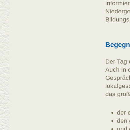
infor
Nieder
Bildung
Begegn
Der Tag d
Auch in 
Gespräch
lokalges
das groß
der 
den 
und 