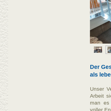
Der Ge
als leb
Unser Ve
Arbeit s
man es 
voller E