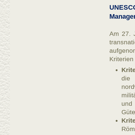
UNESC
Manage
Am 27. 
transnat
aufgeno
Kriterien
Krite
die
nor
mili
und
Güte
Krit
Röm