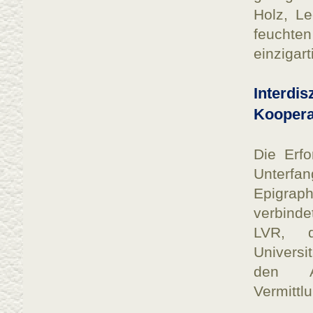
Holz, Le
feuchte
einzigart
Interd
Koopera
Die Erfo
Unterfa
Epigrap
verbinde
LVR, d
Universi
den A
Vermittl