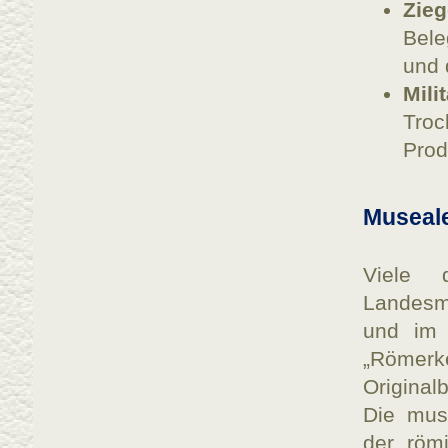
Zieg
Bele
und 
Mili
Tro
Prod
Museale
Viele 
Landesm
und im 
„Römer
Original
Die muse
der röm