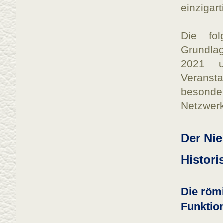
einzigar
Die fol
Grundlag
2021 un
Veranst
besond
Netzwer
Der Ni
Histor
Die röm
Funktio