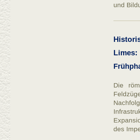
und Bild
Histor
Limes: 
Frühpha
Die röm
Feldzü
Nachfol
Infrastr
Expansi
des Impe