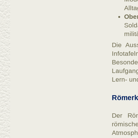
Allt
Obe
Sold
milit
Die Auss
Infotaf
Besonde
Laufgang
Lern- un
Römerk
Der Röme
römisch
Atmosphä