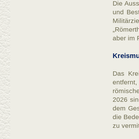
Die Auss
und Best
Militär
„Römerth
aber im 
Kreism
Das Kre
entfernt
römisch
2026 sin
dem Ges
die Bede
zu vermit