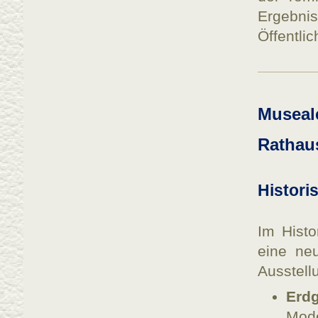
Ergebni
Öffentlic
Museal
Rathau
Histor
Im Histo
eine ne
Ausstellu
Erd
Mod