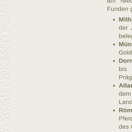
am Nied
Funden 
Mith
der 
bele
Mün
Gol
Dor
bis 
Präg
Alta
dem
Lan
Röm
Pfer
des 