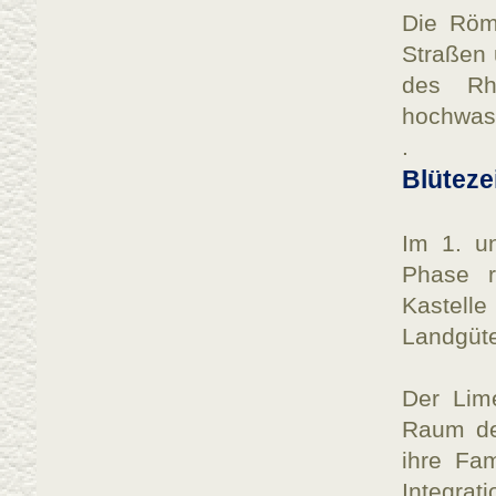
Die Röme
Straßen
des Rhe
hochwass
.
Blüteze
Im 1. un
Phase re
Kastell
Landgüte
Der Lim
Raum de
ihre Fa
Integrat