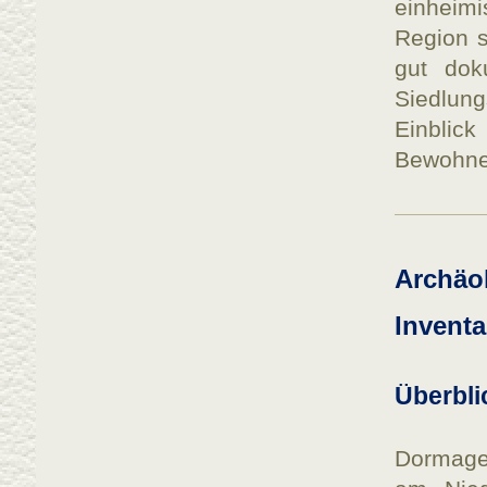
einheim
Region s
gut dok
Siedlun
Einblic
Bewohne
Archäo
Inventa
Überbli
Dormage