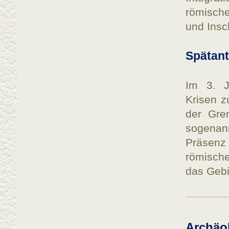
römische
und Insch
Spätant
Im 3. J
Krisen z
der Gren
sogenan
Präsenz 
römisch
das Geb
Archäo