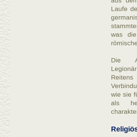
aus dem 
Laufe de
germani
stammten
was die 
römische
Die A
Legionä
Reitens
Verbindu
wie sie f
als h
charakte
Religiö