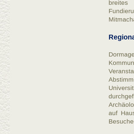
breite
Fundie
Mitmach
Regiona
Dormage
Kommune
Verans
Abstimm
Universi
durchgef
Archäol
auf Haus
Besucher