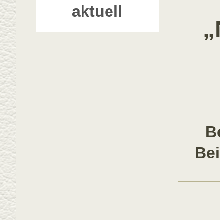
aktuell
„
B
Be