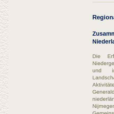
Region
Zusamm
Nieder
Die Er
Niederg
und in
Landsch
Aktivitä
Generald
niederlä
Nijmege
Gemeins