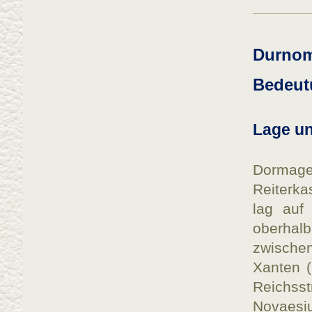
Durnom
Bedeut
Lage u
Dormage
Reiterka
lag auf
oberhalb
zwische
Xanten (
Reichss
Novaesi