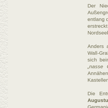
Der Nie
Außengr
entlang 
erstreck
Nordseek
Anders a
Wall-Gra
sich be
„nasse 
Annäher
Kastelle
Die Ent
August
Germani