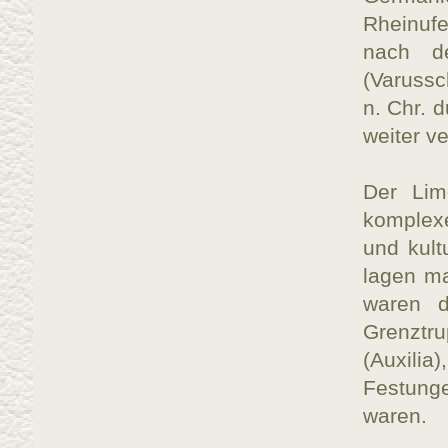
Rheinufe
nach de
(Varussc
n. Chr. 
weiter ve
Der Lim
komplexe
und kult
lagen ma
waren d
Grenztr
(Auxili
Festung
waren.