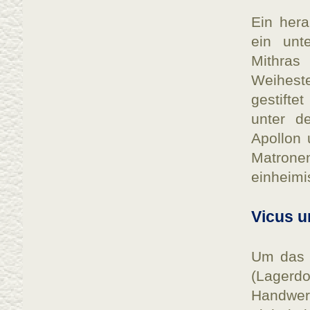
Ein her
ein unt
Mithras
Weihest
gestifte
unter d
Apollon
Matronen
einheimis
Vicus u
Um das K
(Lagerd
Handwer