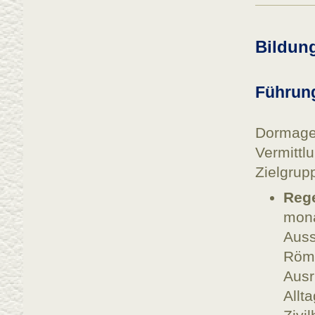
Bildun
Führun
Dormage
Vermitt
Zielgrup
Reg
mon
Aus
Röme
Ausr
All