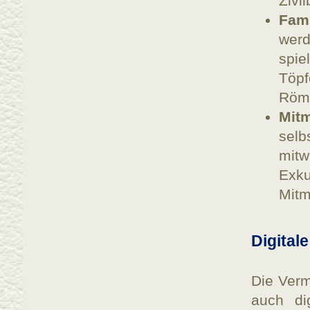
Zivi
Fami
werd
spie
Töpf
Röme
Mit
selb
mit
Exk
Mitm
Digital
Die Verm
auch dig