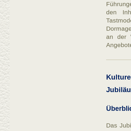
Führung
den Inh
Tastmode
Dormagen
an der W
Angebot
Kulture
Jubilä
Überbl
Das Jubi