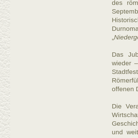
des röm
Septemb
Histori
Durnoma
„
Niederg
Das Jub
wieder 
Stadtf
Römerfü
offenen 
Die Ver
Wirtsch
Geschic
und weit