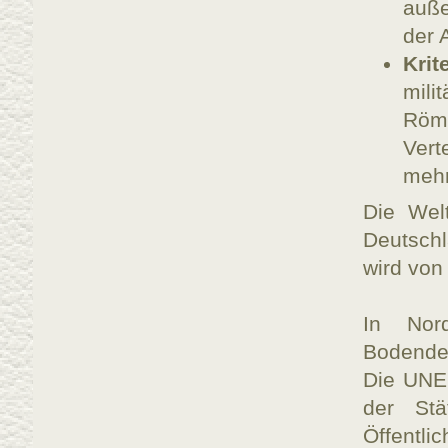
auß
der 
Krit
mili
Röm
Vert
mehr
Die Wel
Deutschl
wird von
In Nor
Bodende
Die UNES
der Stä
Öffentli