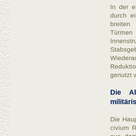
In der e
durch ei
breiten
Türmen 
Innenst
Stabsge
Wieder
Redukti
genutzt 
Die Al
militär
Die Haup
civium R